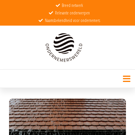
Breed netwerk
Relevante onderwerpen
Naamsbekendheid voor ondernemers
Ondernemerswereld
De wereld voor echte ondernemers