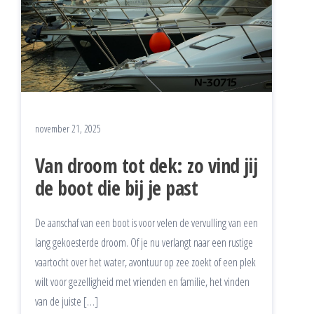
november 21, 2025
Van droom tot dek: zo vind jij
de boot die bij je past
De aanschaf van een boot is voor velen de vervulling van een
lang gekoesterde droom. Of je nu verlangt naar een rustige
vaartocht over het water, avontuur op zee zoekt of een plek
wilt voor gezelligheid met vrienden en familie, het vinden
van de juiste […]