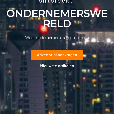
ontbreekt.
ONDERNEMERSWE
RELD
Waar ondernemers samen komen
Advertorial aanvragen
Nieuwste artikelen