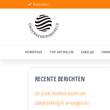
Breed netwerk
Ondernemerswer
De wereld
voor echte
ondernemers
HOMEPAGE
TOP ARTIKELEN
ZAKELIJK
FINA
RECENTE BERICHTEN
De juiste moment kiezen om
dakbedekking te vervangen bij