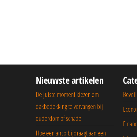
Nieuwste artikelen
Cat
De juiste moment kiezen om
Beveil
dakbedekking te vervangen bij
Econo
ouderdom of schade
Financ
Hoe een airco bijdraagt aan een