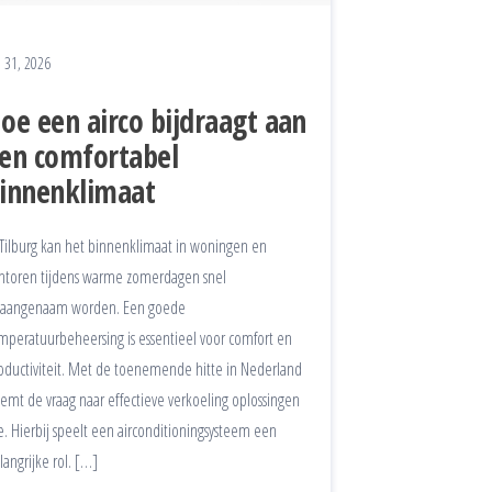
i 31, 2026
oe een airco bijdraagt aan
en comfortabel
innenklimaat
 Tilburg kan het binnenklimaat in woningen en
ntoren tijdens warme zomerdagen snel
aangenaam worden. Een goede
mperatuurbeheersing is essentieel voor comfort en
oductiviteit. Met de toenemende hitte in Nederland
emt de vraag naar effectieve verkoeling oplossingen
e. Hierbij speelt een airconditioningsysteem een
langrijke rol. […]