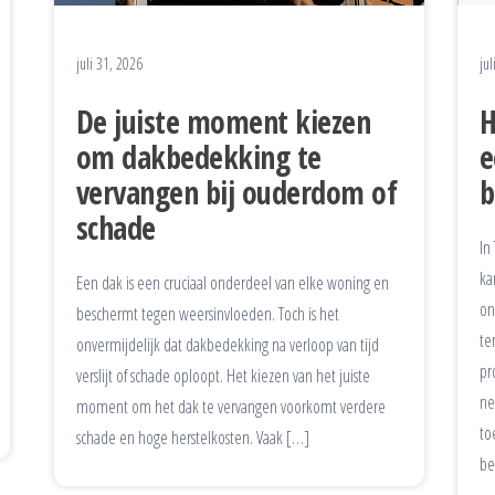
juli 31, 2026
jul
De juiste moment kiezen
H
om dakbedekking te
e
vervangen bij ouderdom of
b
schade
In
ka
Een dak is een cruciaal onderdeel van elke woning en
on
beschermt tegen weersinvloeden. Toch is het
te
onvermijdelijk dat dakbedekking na verloop van tijd
pr
verslijt of schade oploopt. Het kiezen van het juiste
ne
moment om het dak te vervangen voorkomt verdere
to
schade en hoge herstelkosten. Vaak […]
be