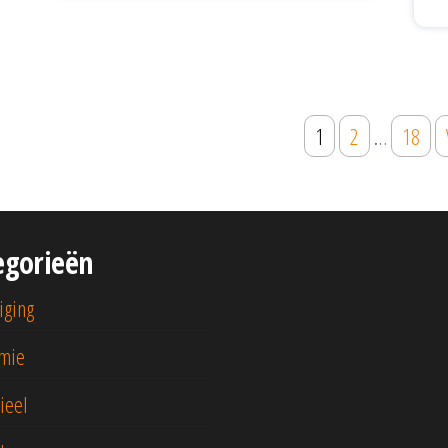
1
2
…
18
egorieën
iging
mie
ieel