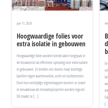
juni 11, 2026
me
Hoogwaardige folies voor
B
extra isolatie in gebouwen
d
b
Hoogwaardige folies worden steeds vaker toegepast in
de bouwsector als effectieve oplossing voor extra isolatie
Ee
in gebouwen. Ze bieden een dunne maar krachtige
om
barrière tegen warmteverlies, vocht en luchtstromen.
la
Door hun veelzijdige eigenschappen kunnen ze zowel
wi
in nieuwbouw als renovatieprojecten worden ingezet.
le
Dit maakt ze […]
Da
[…