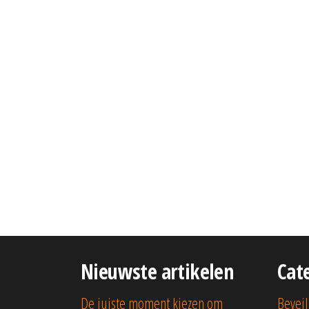
Nieuwste artikelen
Cat
De juiste moment kiezen om
Beveil