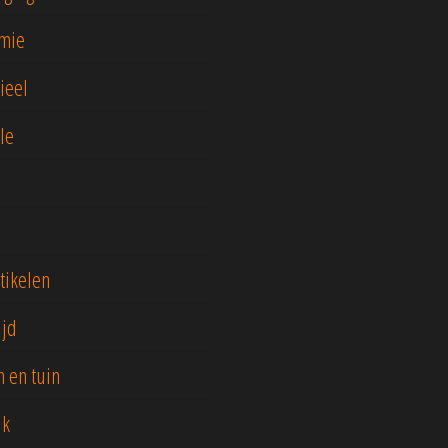
mie
ieel
yle
tikelen
ijd
 en tuin
jk