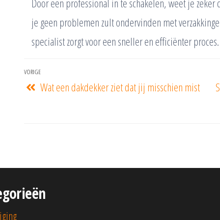
Door een professional in te schakelen, weet je zeker 
je geen problemen zult ondervinden met verzakkingen
specialist zorgt voor een sneller en efficiënter proces.
VORIGE
Wat een dakdekker ziet dat jij misschien mist
S
egorieën
iging