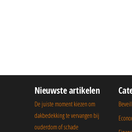
Nieuwste artikelen
Cat
De juiste moment kiezen om
Beveil
dakbedekking te vervangen bij
Econo
ouderdom of schade
Financ