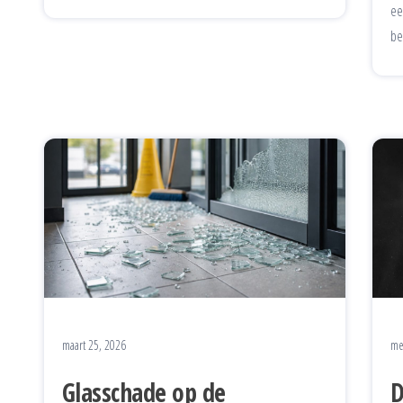
ee
be
maart 25, 2026
me
Glasschade op de
D