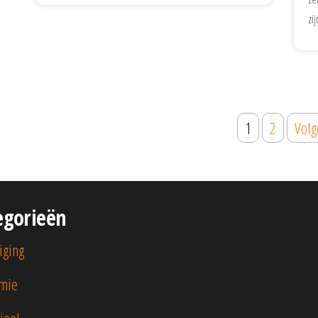
zi
1
2
Vol
egorieën
iging
mie
ieel