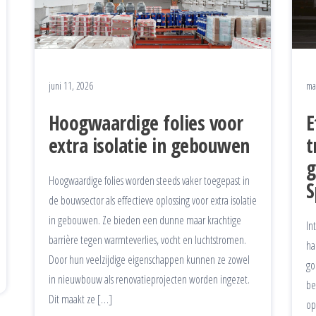
juni 11, 2026
ma
Hoogwaardige folies voor
E
extra isolatie in gebouwen
t
g
Hoogwaardige folies worden steeds vaker toegepast in
S
de bouwsector als effectieve oplossing voor extra isolatie
in gebouwen. Ze bieden een dunne maar krachtige
In
barrière tegen warmteverlies, vocht en luchtstromen.
ha
Door hun veelzijdige eigenschappen kunnen ze zowel
go
in nieuwbouw als renovatieprojecten worden ingezet.
be
Dit maakt ze […]
op