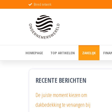
Breed netwerk
Ondernemerswer
De wereld
voor echte
ondernemers
HOMEPAGE
TOP ARTIKELEN
ZAKELIJK
FINA
RECENTE BERICHTEN
De juiste moment kiezen om
dakbedekking te vervangen bij