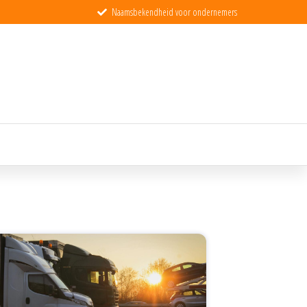
Naamsbekendheid voor ondernemers