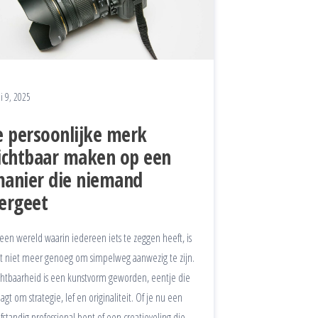
i 9, 2025
e persoonlijke merk
ichtbaar maken op een
anier die niemand
ergeet
 een wereld waarin iedereen iets te zeggen heeft, is
t niet meer genoeg om simpelweg aanwezig te zijn.
chtbaarheid is een kunstvorm geworden, eentje die
aagt om strategie, lef en originaliteit. Of je nu een
lfstandig professional bent of een creatieveling die