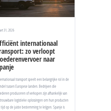
art 31, 2026
fficiënt internationaal
ransport: zo verloopt
oederenvervoer naar
panje
ternationaal transport speelt een belangrijke rol in de
ndel tussen Europese landen. Bedrijven die
ederen produceren of verkopen zijn afhankelijk van
trouwbare logistieke oplossingen om hun producten
 tijd op de juiste bestemming te krijgen. Spanje is