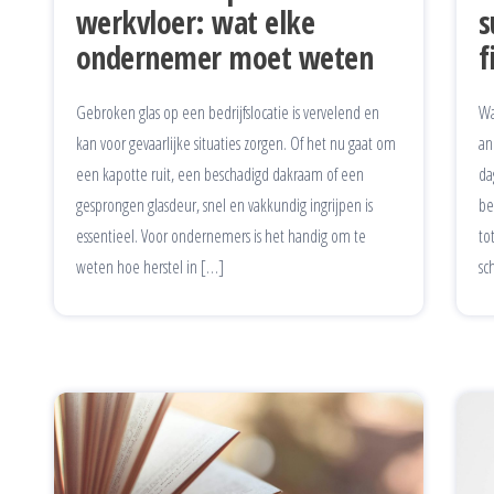
werkvloer: wat elke
s
ondernemer moet weten
f
Gebroken glas op een bedrijfslocatie is vervelend en
Wa
kan voor gevaarlijke situaties zorgen. Of het nu gaat om
an
een kapotte ruit, een beschadigd dakraam of een
da
gesprongen glasdeur, snel en vakkundig ingrijpen is
be
essentieel. Voor ondernemers is het handig om te
to
weten hoe herstel in […]
sc