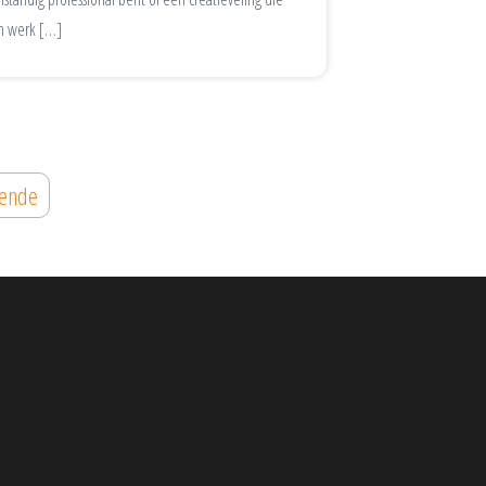
jn werk […]
gende