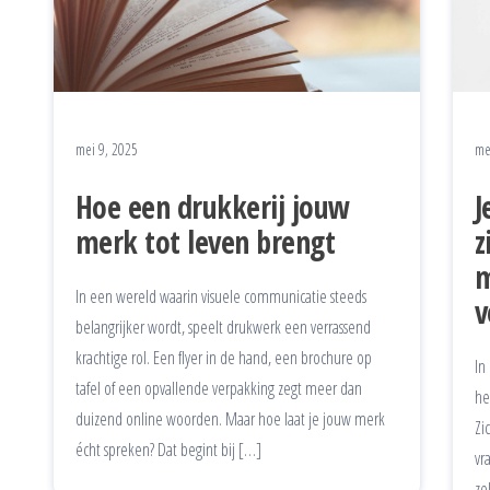
mei 9, 2025
me
Hoe een drukkerij jouw
J
merk tot leven brengt
z
m
In een wereld waarin visuele communicatie steeds
v
belangrijker wordt, speelt drukwerk een verrassend
krachtige rol. Een flyer in de hand, een brochure op
In
tafel of een opvallende verpakking zegt meer dan
he
duizend online woorden. Maar hoe laat je jouw merk
Zi
écht spreken? Dat begint bij […]
vr
ze