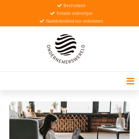
Breed netwerk
Relevante onderwerpen
Naamsbekendheid voor ondernemers
Ondernemerswereld
De wereld voor echte ondernemers