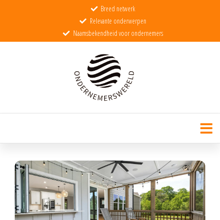
Breed netwerk
Relevante onderwerpen
Naamsbekendheid voor ondernemers
Ondernemerswereld
De wereld voor echte ondernemers