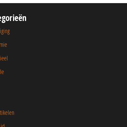
egorieën
iging
mie
ieel
yle
tikelen
ijd