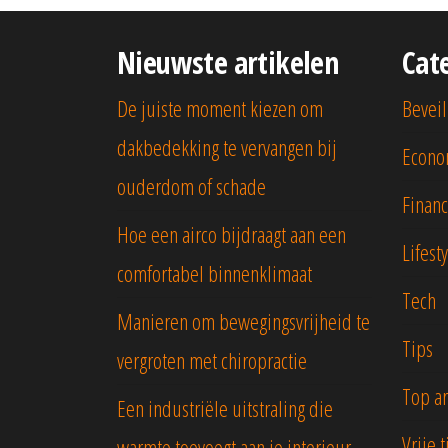
Nieuwste artikelen
Cat
De juiste moment kiezen om
Beveil
dakbedekking te vervangen bij
Econo
ouderdom of schade
Financ
Hoe een airco bijdraagt aan een
Lifest
comfortabel binnenklimaat
Tech
Manieren om bewegingsvrijheid te
Tips
vergroten met chiropractie
Top ar
Een industriële uitstraling die
Vrije t
warmte toevoegt aan je interieur