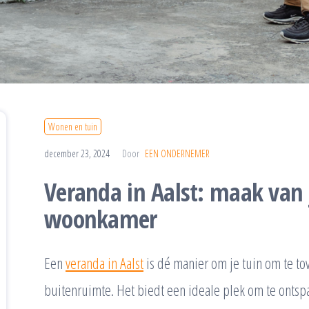
Wonen en tuin
december 23, 2024
Door
EEN ONDERNEMER
Veranda in Aalst: maak van 
woonkamer
Een
veranda in Aalst
is dé manier om je tuin om te to
buitenruimte. Het biedt een ideale plek om te ontspa