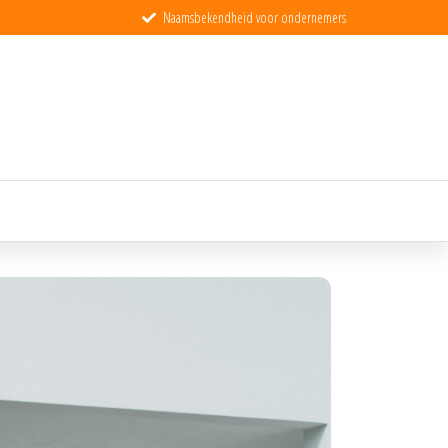
Naamsbekendheid voor ondernemers