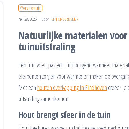
Wonen en tuin
mei 28, 2026
Door
EEN ONDERNEMER
Natuurlijke materialen voo
tuinuitstraling
Een tuin voelt pas echt uitnodigend wanneer materiale
elementen zorgen voor warmte en maken de overgang 
Met een
houten overkapping in Eindhoven
creëer je 
uitstraling samenkomen.
Hout brengt sfeer in de tuin
Hout heeft een warme uitstraling die goed past bij g