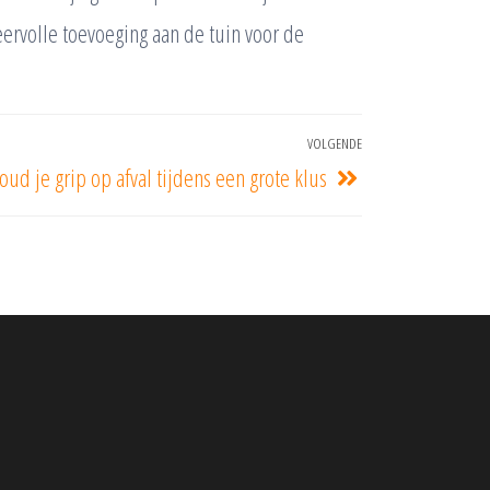
eervolle toevoeging aan de tuin voor de
VOLGENDE
oud je grip op afval tijdens een grote klus