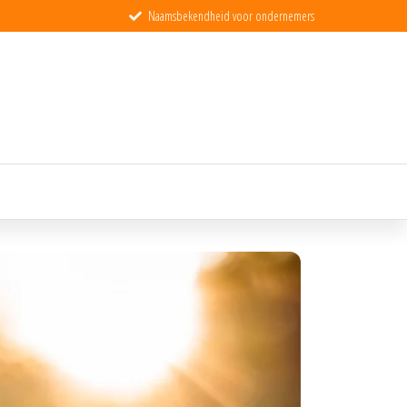
Naamsbekendheid voor ondernemers