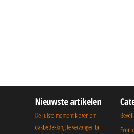
Nieuwste artikelen
Cat
De juiste moment kiezen om
Beveil
dakbedekking te vervangen bij
Econo