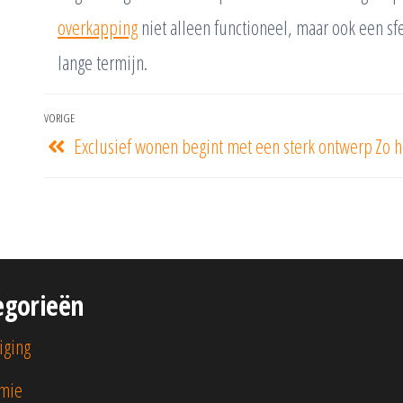
overkapping
niet alleen functioneel, maar ook een sf
lange termijn.
VORIGE
Exclusief wonen begint met een sterk ontwerp
Zo h
egorieën
iging
mie