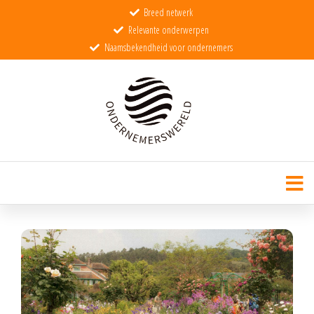
Breed netwerk
Relevante onderwerpen
Naamsbekendheid voor ondernemers
Ondernemerswereld
De wereld voor echte ondernemers