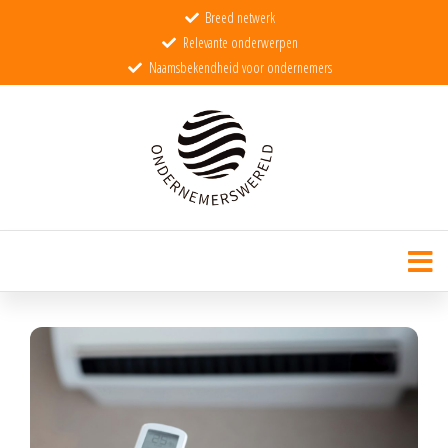
Breed netwerk
Relevante onderwerpen
Naamsbekendheid voor ondernemers
Ondernemerswereld
De wereld voor echte ondernemers