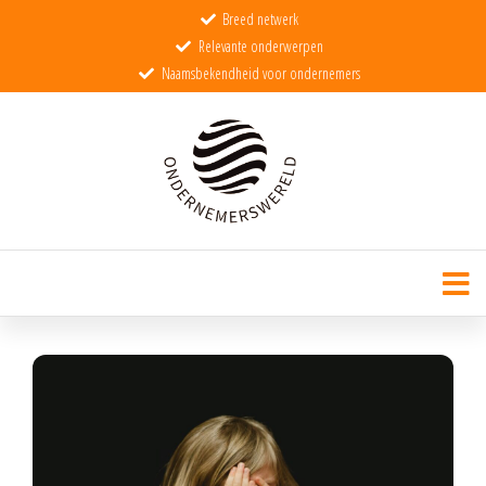
Breed netwerk
Relevante onderwerpen
Naamsbekendheid voor ondernemers
Ondernemerswereld
De wereld voor echte ondernemers